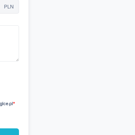
PLN
lce.pl
*