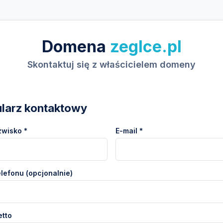
Domena
zeglce.pl
Skontaktuj się z właścicielem domeny
larz kontaktowy
zwisko *
E-mail *
lefonu (opcjonalnie)
etto