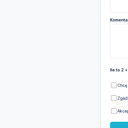
Komentar
Ile to 2 +
Chcę 
Zgadz
Akce