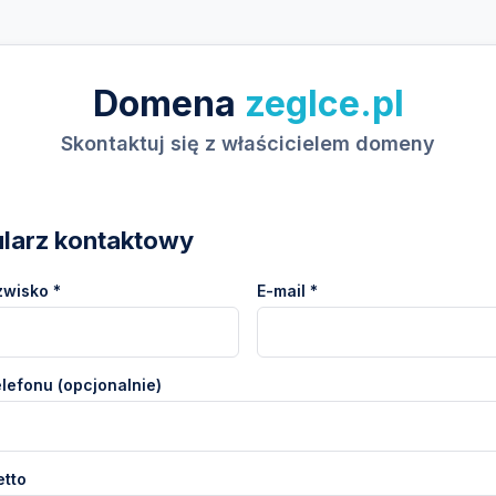
Domena
zeglce.pl
Skontaktuj się z właścicielem domeny
larz kontaktowy
zwisko *
E-mail *
lefonu (opcjonalnie)
etto