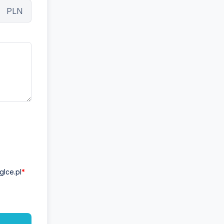
PLN
lce.pl
*