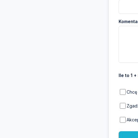
Komentar
Ile to 1 +
Chcę 
Zgadz
Akce